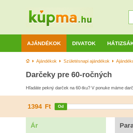
AJÁNDÉKOK
DIVATOK
HÁTIZSÁ
Kezdőlap
Ajándékok
Születésnapi ajándékok
Ajándéko
Darčeky pre 60-ročných
Hľadáte pekný darček na 60-tku? V ponuke máme darč
1394
Ft
Ár
Par