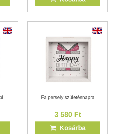
pi
Fa persely születésnapra
3 580 Ft
Kosárba