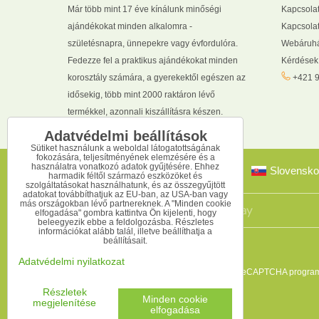
Már több mint 17 éve kínálunk minőségi
Kapcsola
ajándékokat minden alkalomra -
Kapcsolat
születésnapra, ünnepekre vagy évfordulóra.
Webáruhá
Fedezze fel a praktikus ajándékokat minden
Kérdések
korosztály számára, a gyerekektől egészen az
+421 9
idősekig, több mint 2000 raktáron lévő
termékkel, azonnali kiszállításra készen.
Adatvédelmi beállítások
Sütiket használunk a weboldal látogatottságának
fokozására, teljesítményének elemzésére és a
használatra vonatkozó adatok gyűjtésére. Ehhez
Slovensko
harmadik féltől származó eszközöket és
szolgáltatásokat használhatunk, és az összegyűjtött
adatokat továbbíthatjuk az EU-ban, az USA-ban vagy
más országokban lévő partnereknek. A "Minden cookie
elfogadása" gombra kattintva Ön kijelenti, hogy
beleegyezik ebbe a feldolgozásba. Részletes
információkat alább talál, illetve beállíthatja a
beállításait.
Adatvédelmi nyilatkozat
Ez az oldal reCAPTCHA programm
Részletek
Minden cookie
megjelenítése
elfogadása