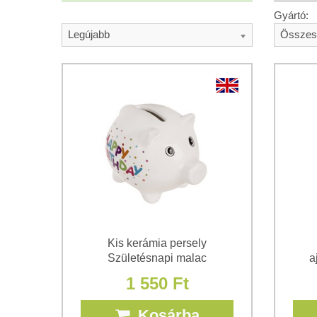
Gyártó:
Legújabb
Összes
Kis kerámia persely
Születésnapi malac
a
1 550 Ft
Kosárba