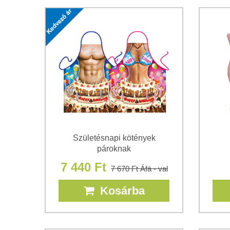
Születésnapi kötények
pároknak
7 440 Ft
7 670 Ft
Áfá - val
Kosárba