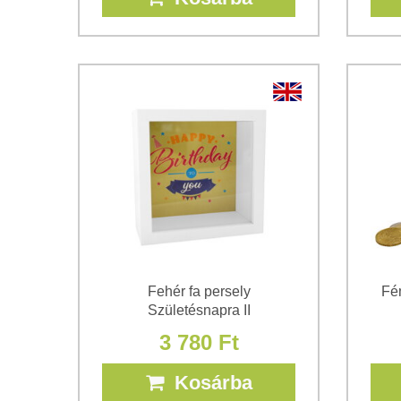
Fehér fa persely
Fé
Születésnapra II
3 780 Ft
Kosárba