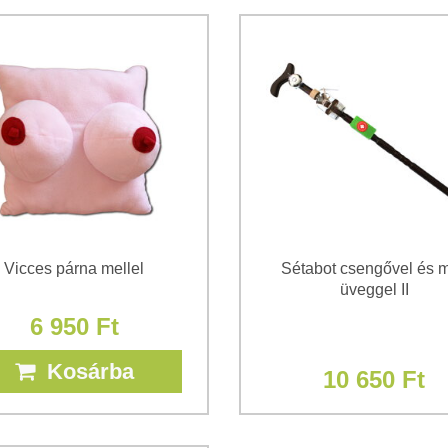
Vicces párna mellel
Sétabot csengővel és m
üveggel II
6 950 Ft
Kosárba
10 650 Ft