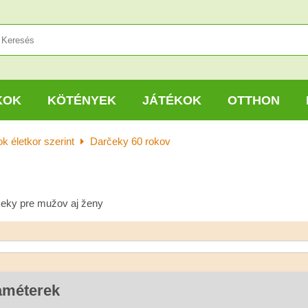
KOK
KÖTÉNYEK
JÁTÉKOK
OTTHON
k életkor szerint
Darčeky 60 rokov
eky pre mužov aj ženy
améterek