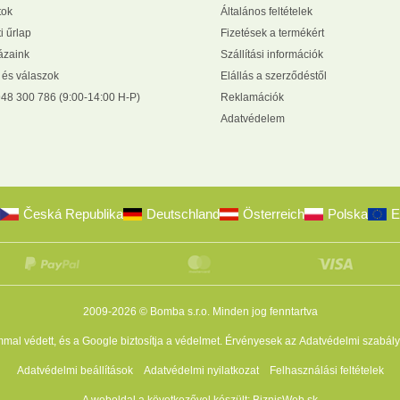
tok
Általános feltételek
i űrlap
Fizetések a termékért
zaink
Szállítási információk
 és válaszok
Elállás a szerződéstől
48 300 786 (9:00-14:00 H-P)
Reklamációk
Adatvédelem
Česká Republika
Deutschland
Österreich
Polska
E
2009-2026 © Bomba s.r.o.
Minden jog fenntartva
al védett, és a Google biztosítja a védelmet. Érvényesek az
Adatvédelmi szabály
Adatvédelmi beállítások
Adatvédelmi nyilatkozat
Felhasználási feltételek
A weboldal a következővel készült:
BiznisWeb.sk