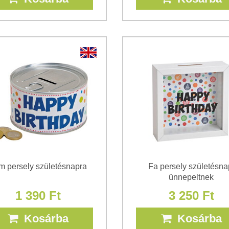
m persely születésnapra
Fa persely születésna
ünnepeltnek
1 390 Ft
3 250 Ft
Kosárba
Kosárba