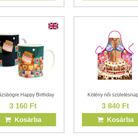
ázsbögre Happy Birthday
Kötény női születésna
3 160 Ft
3 840 Ft
Kosárba
Kosárba