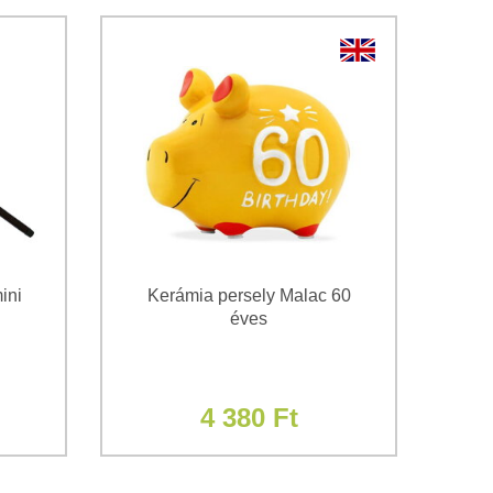
ini
Kerámia persely Malac 60
éves
4 380 Ft