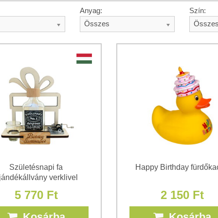
Anyag:
Szín:
Összes
Össze
Születésnapi fa
Happy Birthday fürdőka
jándékállvány verklivel
5 770 Ft
2 150 Ft
Kosárba
Kosárba