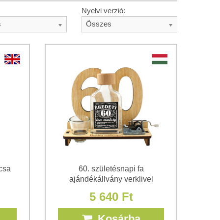
Nyelvi verzió:
s
Összes
csa
60. születésnapi fa
ajándékállvány verklivel
5 640 Ft
Kosárba