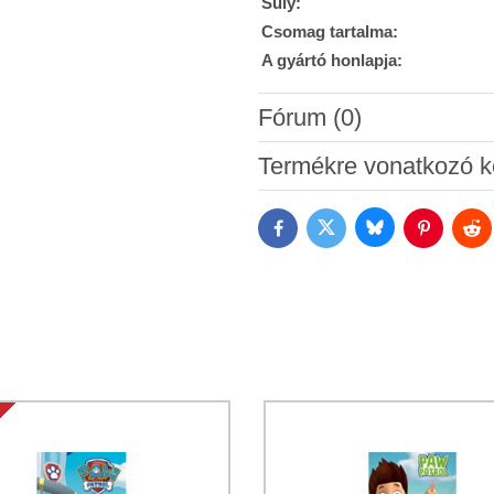
Súly:
Csomag tartalma:
A gyártó honlapja:
Fórum (0)
Új hozzászólás
Termékre vonatkozó k
Bluesky
Twitter
Facebook
Pinterest
Red
Hozzájárulok a személyes ada
Megismertem a Bomba s.r.o.
Ad
*
(Kötelező)
*
(Kötelező)