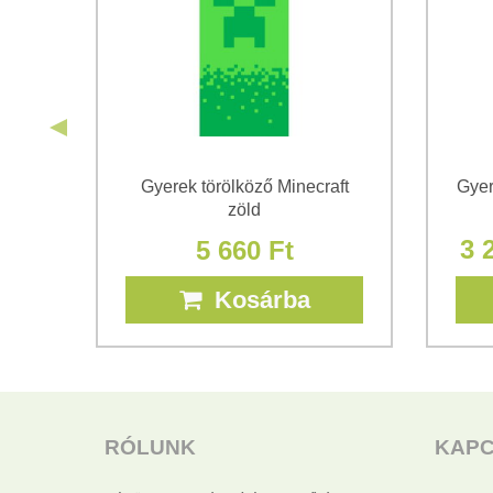
os
Gyerek törölköző Minecraft
Gyer
zöld
3 
5 660 Ft
Kosárba
RÓLUNK
KAP