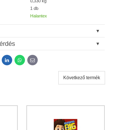
0,330 kg
1 db
Halantex
érdés
dit
LinkedIn
WhatsApp
E-
mail
Következő termék
tok kezeléséhez a űrlap elküldése céljából.
*
atvédelem
feltételeit.
Elküldeni
Elküldeni