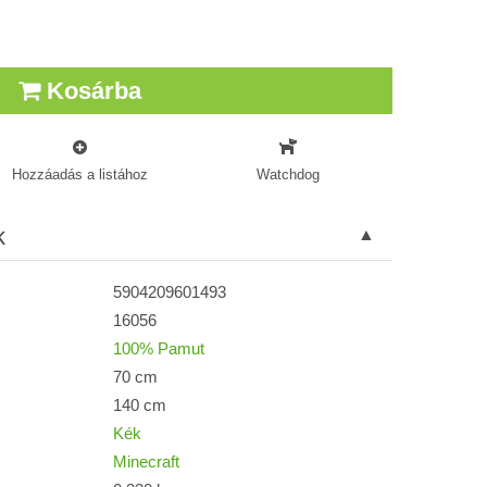
Kosárba
Hozzáadás a listához
Watchdog
k
5904209601493
16056
100% Pamut
70 cm
140 cm
Kék
Minecraft