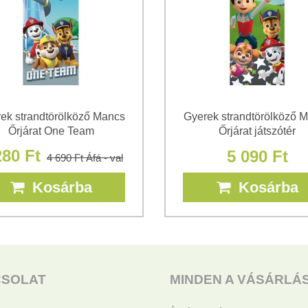
ek strandtörölköző Mancs
Gyerek strandtörölköző 
Őrjárat One Team
Őrjárat játszótér
280 Ft
5 090 Ft
4 690 Ft
Áfá - val
Kosárba
Kosárba
CSOLAT
MINDEN A VÁSÁRLÁ