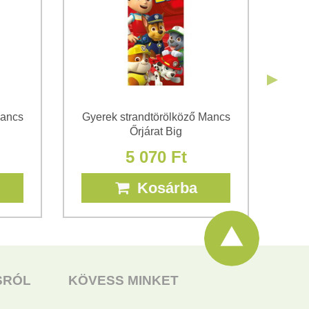
Mancs
Gyerek strandtörölköző Mancs
Őrjárat Big
5 070 Ft
Kosárba
SRÓL
KÖVESS MINKET