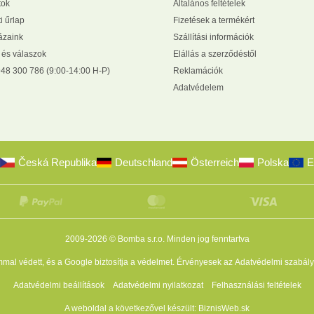
tok
Általános feltételek
i űrlap
Fizetések a termékért
zaink
Szállítási információk
 és válaszok
Elállás a szerződéstől
48 300 786 (9:00-14:00 H-P)
Reklamációk
Adatvédelem
Česká Republika
Deutschland
Österreich
Polska
E
2009-2026 © Bomba s.r.o.
Minden jog fenntartva
al védett, és a Google biztosítja a védelmet. Érvényesek az
Adatvédelmi szabály
Adatvédelmi beállítások
Adatvédelmi nyilatkozat
Felhasználási feltételek
A weboldal a következővel készült:
BiznisWeb.sk