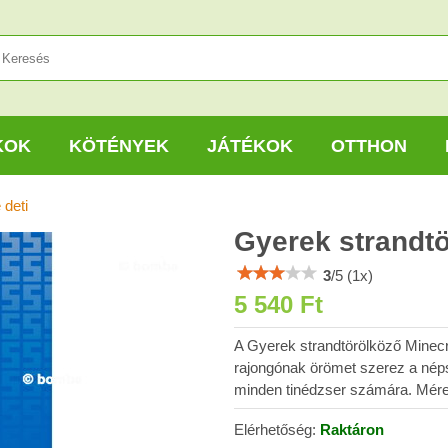
KOK
KÖTÉNYEK
JÁTÉKOK
OTTHON
 deti
Gyerek strandtö
3
/
5
(
1
x)
5 540 Ft
A Gyerek strandtörölköző Minecr
rajongónak örömet szerez a nép
minden tinédzser számára. Mére
Elérhetőség:
Raktáron