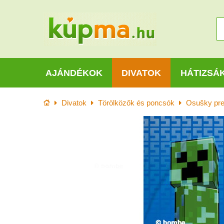
AJÁNDÉKOK
DIVATOK
HÁTIZSÁ
Kezdőlap
Divatok
Törölközők és poncsók
Osušky pre