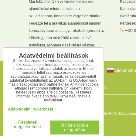
Már több mint 17 éve kínálunk minőségi
Kapcsola
ajándékokat minden alkalomra -
Kapcsolat
születésnapra, ünnepekre vagy évfordulóra.
Webáruhá
Fedezze fel a praktikus ajándékokat minden
Kérdések
korosztály számára, a gyerekektől egészen az
+421 9
idősekig, több mint 2000 raktáron lévő
termékkel, azonnali kiszállításra készen.
Adatvédelmi beállítások
Sütiket használunk a weboldal látogatottságának
fokozására, teljesítményének elemzésére és a
használatra vonatkozó adatok gyűjtésére. Ehhez
Slovensko
harmadik féltől származó eszközöket és
szolgáltatásokat használhatunk, és az összegyűjtött
adatokat továbbíthatjuk az EU-ban, az USA-ban vagy
más országokban lévő partnereknek. A "Minden cookie
elfogadása" gombra kattintva Ön kijelenti, hogy
beleegyezik ebbe a feldolgozásba. Részletes
információkat alább talál, illetve beállíthatja a
beállításait.
Adatvédelmi nyilatkozat
Ez az oldal reCAPTCHA programm
Részletek
Minden cookie
megjelenítése
elfogadása