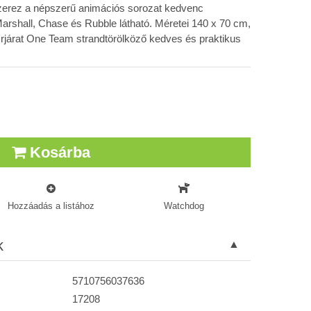
zerez a népszerű animációs sorozat kedvenc
arshall, Chase és Rubble látható. Méretei 140 x 70 cm,
árat One Team strandtörölköző kedves és praktikus
Kosárba
Hozzáadás a listához
Watchdog
k
5710756037636
17208