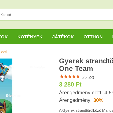
KOK
KÖTÉNYEK
JÁTÉKOK
OTTHON
 deti
Gyerek strandt
One Team
5
/
5
(
2
x)
3 280 Ft
Árengedmény előtt:
4 6
Árengedmény:
30%
A Gyerek strandtörölköző Mancs