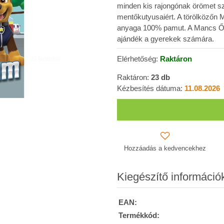
minden kis rajongónak örömet s
mentőkutyusaiért. A törölközőn M
anyaga 100% pamut. A Mancs Őrj
ajándék a gyerekek számára.
Elérhetőség:
Raktáron
Raktáron:
23
db
Kézbesítés dátuma:
11.08.2026
Hozzáadás a kedvencekhez
Kiegészítő információ
EAN:
Termékkód: