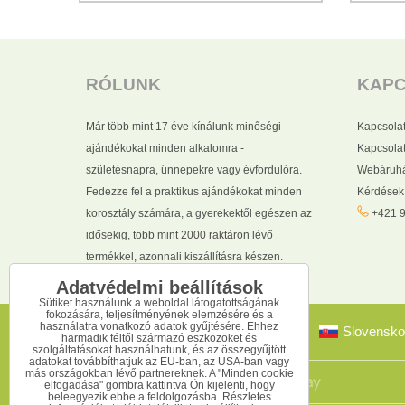
RÓLUNK
KAP
Már több mint 17 éve kínálunk minőségi
Kapcsola
ajándékokat minden alkalomra -
Kapcsolat
születésnapra, ünnepekre vagy évfordulóra.
Webáruhá
Fedezze fel a praktikus ajándékokat minden
Kérdések
korosztály számára, a gyerekektől egészen az
+421 9
idősekig, több mint 2000 raktáron lévő
termékkel, azonnali kiszállításra készen.
Adatvédelmi beállítások
Sütiket használunk a weboldal látogatottságának
fokozására, teljesítményének elemzésére és a
használatra vonatkozó adatok gyűjtésére. Ehhez
Slovensko
harmadik féltől származó eszközöket és
szolgáltatásokat használhatunk, és az összegyűjtött
adatokat továbbíthatjuk az EU-ban, az USA-ban vagy
más országokban lévő partnereknek. A "Minden cookie
elfogadása" gombra kattintva Ön kijelenti, hogy
beleegyezik ebbe a feldolgozásba. Részletes