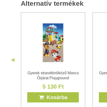
Alternatív termékek
ő
Gyerek strandtörölköző Mancs
Gyer
Őrjárat Playground
5 130 Ft
Kosárba