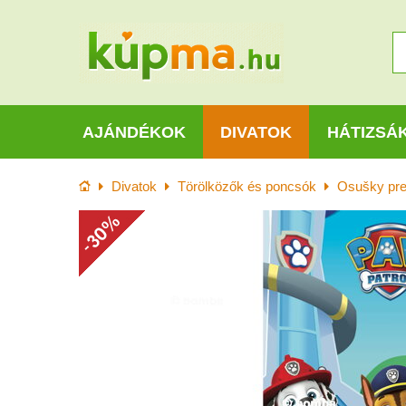
AJÁNDÉKOK
DIVATOK
HÁTIZSÁ
Kezdőlap
Divatok
Törölközők és poncsók
Osušky pre