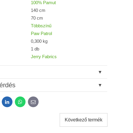
100% Pamut
140 cm
70 cm
Többszínű
Paw Patrol
0,300 kg
1 db
Jerry Fabrics
érdés
dit
LinkedIn
WhatsApp
E-
mail
Következő termék