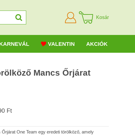
Bejelentkezni
Kosár
KARNEVÁL
VALENTIN
AKCIÓK
örölköző Mancs Őrjárat
Áfá
90 Ft
-
val
 Őrjárat One Team egy eredeti törölköző, amely