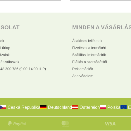
CSOLAT
MINDEN A VÁSÁRLÁ
tok
Általános feltételek
i űrlap
Fizetések a termékért
zaink
Szállítási információk
 és válaszok
Elállás a szerződéstől
48 300 786 (9:00-14:00 H-P)
Reklamációk
Adatvédelem
Česká Republika
Deutschland
Österreich
Polska
E