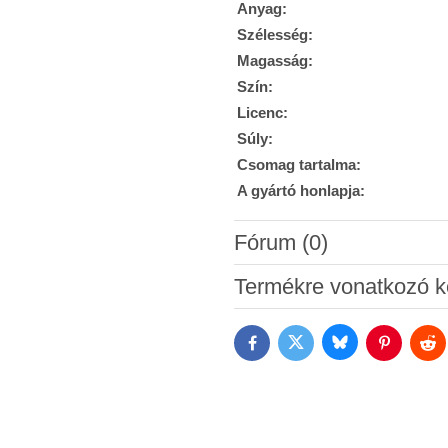
Anyag:
Szélesség:
Magasság:
Szín:
Licenc:
Súly:
Csomag tartalma:
A gyártó honlapja:
Fórum (0)
Új hozzászólás
Termékre vonatkozó k
Bluesky
Twitter
Facebook
Pinterest
Red