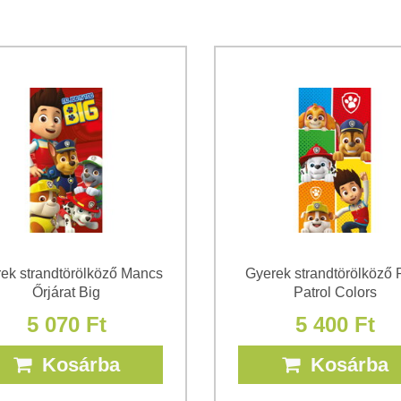
Hozzájárulok a személyes ada
Megismertem a Bomba s.r.o.
Ad
*
(Kötelező)
*
(Kötelező)
ek strandtörölköző Mancs
Gyerek strandtörölköző
Őrjárat Big
Patrol Colors
5 070 Ft
5 400 Ft
Kosárba
Kosárba