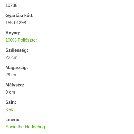
19738
Gyártási kód:
155-01298
Anyag:
100% Poliészter
Szélesség:
22 cm
Magasság:
29 cm
Mélység:
9 cm
Szín:
Kék
Licenc:
Sonic the Hedgehog