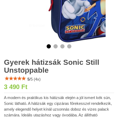
Gyerek hátizsák Sonic Still
Unstoppable
5
/
5
(
4
x)
3 490 Ft
A modern és praktikus kis hátizsák elején a jól ismert kék sün,
Sonic látható. A hátizsák egy cipzáras főrekesszel rendelkezik,
amely elegendő helyet kínál uzsonnás doboz és vizes palack
számára. Ideális utazáshoz vagy óvodába. Az állítható