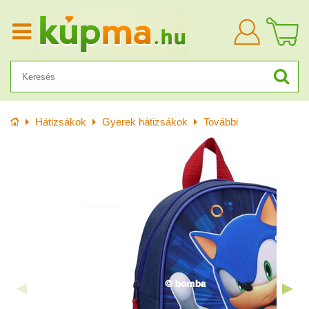
Bejelentkezn
Kezdőlap
Hátizsákok
Gyerek hátizsákok
További