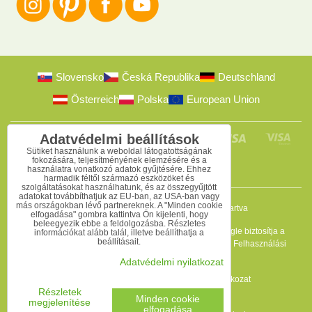
Slovensko
Česká Republika
Deutschland
Österreich
Polska
European Union
Adatvédelmi beállítások
Sütiket használunk a weboldal látogatottságának
fokozására, teljesítményének elemzésére és a
használatra vonatkozó adatok gyűjtésére. Ehhez
harmadik féltől származó eszközöket és
szolgáltatásokat használhatunk, és az összegyűjtött
adatokat továbbíthatjuk az EU-ban, az USA-ban vagy
más országokban lévő partnereknek. A "Minden cookie
2009-2026 © Bomba s.r.o.
Minden jog fenntartva
elfogadása" gombra kattintva Ön kijelenti, hogy
beleegyezik ebbe a feldolgozásba. Részletes
Ez az oldal reCAPTCHA programmal védett, és a Google biztosítja a
információkat alább talál, illetve beállíthatja a
beállításait.
védelmet. Érvényesek az
Adatvédelmi szabályzat
és a
Felhasználási
feltételek
.
Adatvédelmi nyilatkozat
Adatvédelmi beállítások
Adatvédelmi nyilatkozat
Felhasználási feltételek
Részletek
Minden cookie
megjelenítése
elfogadása