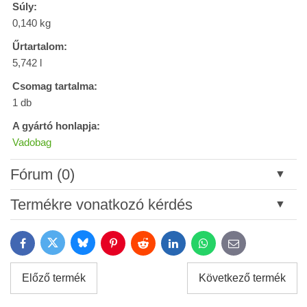
Súly:
0,140 kg
Űrtartalom:
5,742 l
Csomag tartalma:
1 db
A gyártó honlapja:
Vadobag
Fórum (0)
Új hozzászólás
Termékre vonatkozó kérdés
Cím:
Bluesky
Twitter
Facebook
Pinterest
Reddit
LinkedIn
WhatsApp
E-
mail
*
Név:
Előző termék
Következő termék
*
Név: