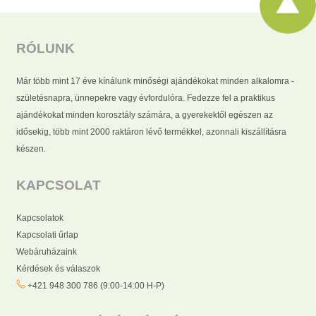
RÓLUNK
Már több mint 17 éve kínálunk minőségi ajándékokat minden alkalomra -
születésnapra, ünnepekre vagy évfordulóra. Fedezze fel a praktikus
ajándékokat minden korosztály számára, a gyerekektől egészen az
idősekig, több mint 2000 raktáron lévő termékkel, azonnali kiszállításra
készen.
KAPCSOLAT
Kapcsolatok
Kapcsolati űrlap
Webáruházaink
Kérdések és válaszok
+421 948 300 786 (9:00-14:00 H-P)