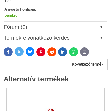
1 db
A gyártó honlapja:
Sambro
Fórum (0)
Új hozzászólás
Termékre vonatkozó kérdés
Cím:
Bluesky
Twitter
Facebook
Pinterest
Reddit
LinkedIn
WhatsApp
E-
mail
*
Név:
Következő termék
*
Név:
*
Alternatív termékek
Az Ön email címe:
*
Megjegyzés:
A termékkel kapcsolatos kérdése: