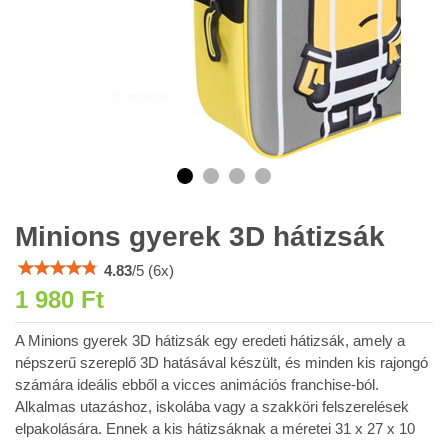
Minions gyerek 3D hátizsák
4.83
/
5
(
6
x)
1 980 Ft
A Minions gyerek 3D hátizsák egy eredeti hátizsák, amely a
népszerű szereplő 3D hatásával készült, és minden kis rajongó
számára ideális ebből a vicces animációs franchise‑ból.
Alkalmas utazáshoz, iskolába vagy a szakköri felszerelések
elpakolására. Ennek a kis hátizsáknak a méretei 31 x 27 x 10