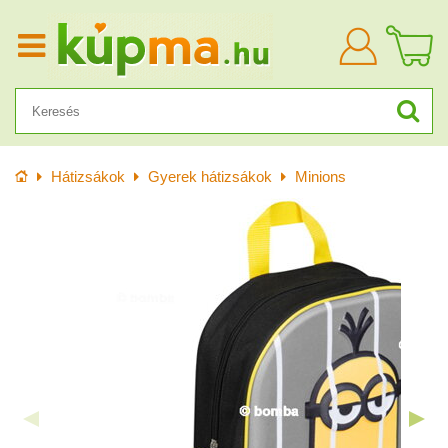
Bejelentkezn
Kezdőlap
Hátizsákok
Gyerek hátizsákok
Minions