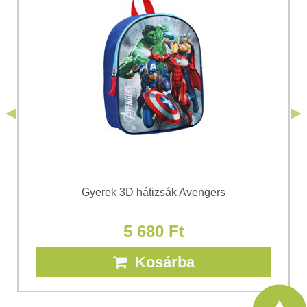
Hozzájárulok a személyes adatok kezeléséhez a űrlap
elküldése céljából. Megismertem a Bomba
*
s.r.o.
Adatvédelem
feltételeit.
*
(Kötelező)
*
(Kötelező)
Elküldeni
Elküldeni
Gyerek 3D hátizsák Avengers
5 680 Ft
Kosárba