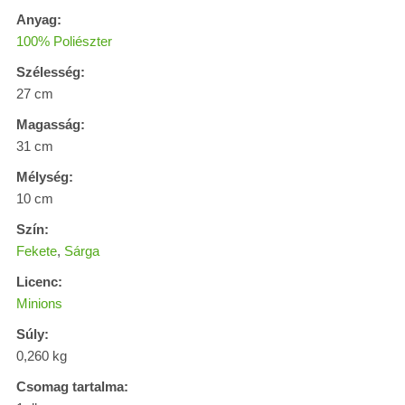
Anyag:
100% Poliészter
Szélesség:
27 cm
Magasság:
31 cm
Mélység:
10 cm
Szín:
Fekete
,
Sárga
Licenc:
Minions
Súly:
0,260 kg
Csomag tartalma: