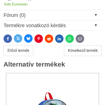
Kids Euroswan
Fórum (0)
Új hozzászólás
Termékre vonatkozó kérdés
Cím:
Bluesky
Twitter
Facebook
Pinterest
Reddit
LinkedIn
WhatsApp
E-
mail
*
Név:
Előző termék
Következő termék
*
Név:
*
Alternatív termékek
Az Ön email címe:
*
Megjegyzés:
A termékkel kapcsolatos kérdése:
Hozzájárulok a személyes adatok kezeléséhez a űrlap