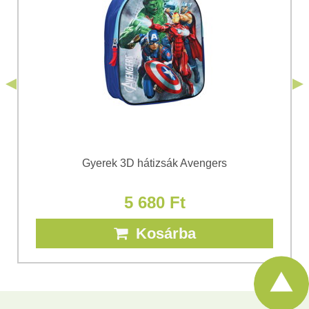
elküldése céljából. Megismertem a Bomba
*
s.r.o.
Adatvédelem
feltételeit.
*
(Kötelező)
*
(Kötelező)
Elküldeni
Elküldeni
Gyerek 3D hátizsák Avengers
5 680 Ft
Kosárba