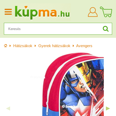
Bejelentkezn
Kezdőlap
Hátizsákok
Gyerek hátizsákok
Avengers