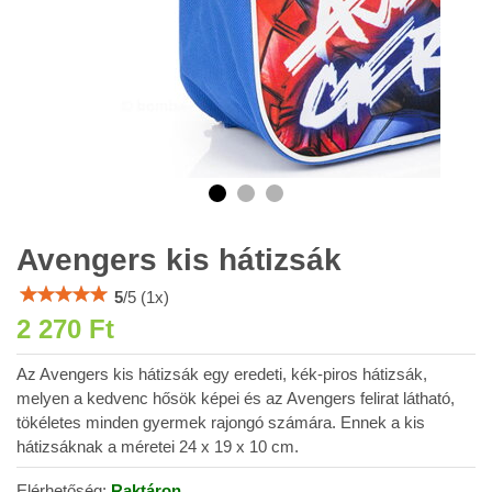
Avengers kis hátizsák
5
/
5
(
1
x)
2 270 Ft
Az Avengers kis hátizsák egy eredeti, kék-piros hátizsák,
melyen a kedvenc hősök képei és az Avengers felirat látható,
tökéletes minden gyermek rajongó számára. Ennek a kis
hátizsáknak a méretei 24 x 19 x 10 cm.
Elérhetőség:
Raktáron