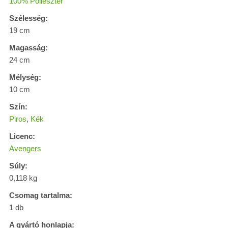
100% Poliészter
Szélesség:
19 cm
Magasság:
24 cm
Mélység:
10 cm
Szín:
Piros
,
Kék
Licenc:
Avengers
Súly:
0,118 kg
Csomag tartalma:
1 db
A gyártó honlapja: