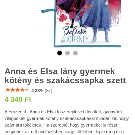
Anna és Elsa lány gyermek
kötény és szakácssapka szett
4.33
/
5
(
3
x)
4 340 Ft
A Frozen II - Anna és Elsa főszereplőivel díszített, gyönyörű
világoskék gyermek kötény szakácssapkával minden kis hölgy
számára tökéletes. Ha szeretné, hogy gyermekei is részt
vegyenek az otthoni főzésben vagy sütésben, lepje meg őket