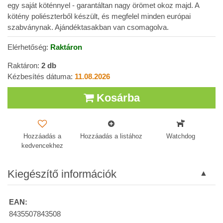
egy saját köténnyel - garantáltan nagy örömet okoz majd. A
kötény poliészterből készült, és megfelel minden európai
szabványnak. Ajándéktasakban van csomagolva.
Elérhetőség:
Raktáron
Raktáron:
2
db
Kézbesítés dátuma:
11.08.2026
Kosárba
Hozzáadás a
Hozzáadás a listához
Watchdog
kedvencekhez
Kiegészítő információk
EAN:
8435507843508