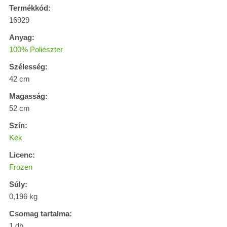
Termékkód:
16929
Anyag:
100% Poliészter
Szélesség:
42 cm
Magasság:
52 cm
Szín:
Kék
Licenc:
Frozen
Súly:
0,196 kg
Csomag tartalma:
1 db