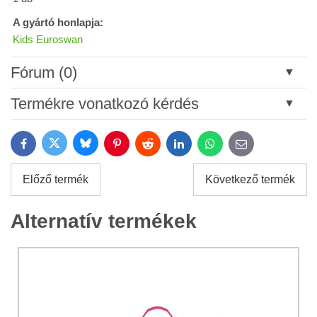
A gyártó honlapja:
Kids Euroswan
Fórum (0)
Új hozzászólás
Termékre vonatkozó kérdés
Cím:
Bluesky
Twitter
Facebook
Pinterest
Reddit
LinkedIn
WhatsApp
E-
mail
*
Név:
Előző termék
Következő termék
*
Név:
*
Alternatív termékek
Az Ön email címe:
*
Megjegyzés:
A termékkel kapcsolatos kérdése: