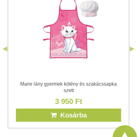
Hozzájárulok a személyes adatok kezeléséhez a űrlap
elküldése céljából. Megismertem a Bomba
*
s.r.o.
Adatvédelem
feltételeit.
*
(Kötelező)
*
(Kötelező)
Elküldeni
Elküldeni
Marie lány gyermek kötény és szakácssapka
szett
3 950 Ft
Kosárba