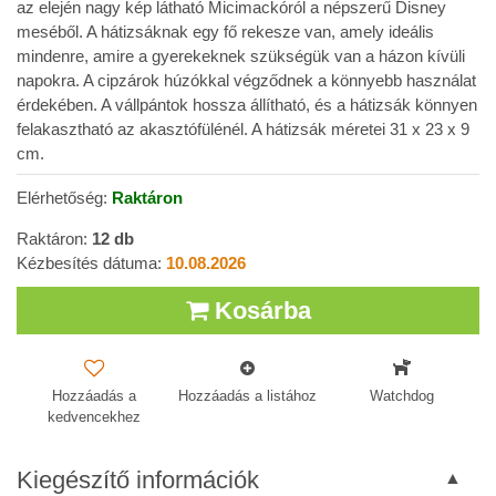
az elején nagy kép látható Micimackóról a népszerű Disney
meséből. A hátizsáknak egy fő rekesze van, amely ideális
mindenre, amire a gyerekeknek szükségük van a házon kívüli
napokra. A cipzárok húzókkal végződnek a könnyebb használat
érdekében. A vállpántok hossza állítható, és a hátizsák könnyen
felakasztható az akasztófülénél. A hátizsák méretei 31 x 23 x 9
cm.
Elérhetőség:
Raktáron
Raktáron:
12
db
Kézbesítés dátuma:
10.08.2026
Kosárba
Hozzáadás a
Hozzáadás a listához
Watchdog
kedvencekhez
Kiegészítő információk