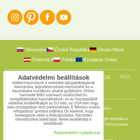
Slovensko
Česká Republika
Deutschland
Österreich
Polska
European Union
Adatvédelmi beállítások
Sütiket használunk a weboldal látogatottságának
fokozására, teljesítményének elemzésére és a
használatra vonatkozó adatok gyűjtésére. Ehhez
harmadik féltől származó eszközöket és
szolgáltatásokat használhatunk, és az összegyűjtött
adatokat továbbíthatjuk az EU-ban, az USA-ban vagy
más országokban lévő partnereknek. A "Minden cookie
2009-2026 © Bomba s.r.o.
Minden jog fenntartva
elfogadása" gombra kattintva Ön kijelenti, hogy
beleegyezik ebbe a feldolgozásba. Részletes
Ez az oldal reCAPTCHA programmal védett, és a Google biztosítja a
információkat alább talál, illetve beállíthatja a
beállításait.
védelmet. Érvényesek az
Adatvédelmi szabályzat
és a
Felhasználási
feltételek
.
Adatvédelmi nyilatkozat