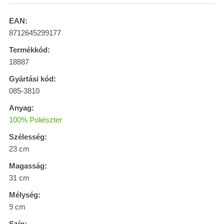
EAN:
8712645299177
Termékkód:
18887
Gyártási kód:
085-3810
Anyag:
100% Poliészter
Szélesség:
23 cm
Magasság:
31 cm
Mélység:
9 cm
Szín: