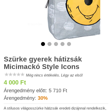
Szürke gyerek hátizsák
Micimackó Style Icons
Még nincs értékelés. Légy az első!
4 000 Ft
Áfá
Árengedmény előtt:
5 710 Ft
-
Árengedmény:
30%
val
A stílusos világosszürke hátizsák eredeti dizájnnal rendelkezik,