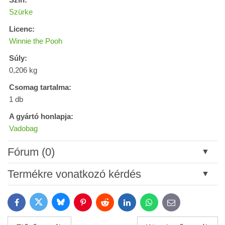
Szürke
Licenc:
Winnie the Pooh
Súly:
0,206 kg
Csomag tartalma:
1 db
A gyártó honlapja:
Vadobag
Fórum (0)
Új hozzászólás
Termékre vonatkozó kérdés
Cím:
Bluesky
Twitter
Facebook
Pinterest
Reddit
LinkedIn
WhatsApp
E-
mail
*
Név: